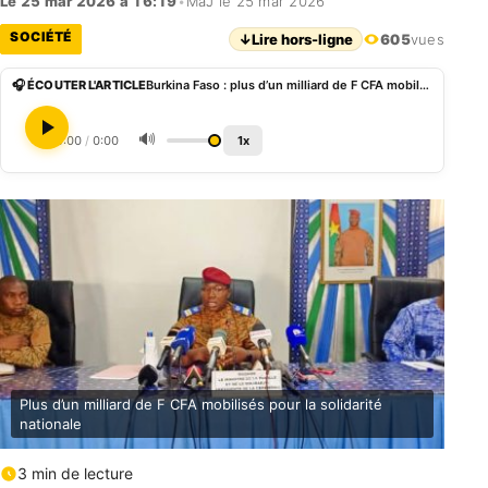
Le 25 mar 2026 à 16:19
•
MàJ le 25 mar 2026
SOCIÉTÉ
↓
Lire hors-ligne
605
vues
🎧 ÉCOUTER L'ARTICLE
Burkina Faso : plus d’un milliard de F CFA mobilisés pour la solidarité nationale
🔊
0:00
/
0:00
1x
Plus d’un milliard de F CFA mobilisés pour la solidarité
nationale
3 min de lecture