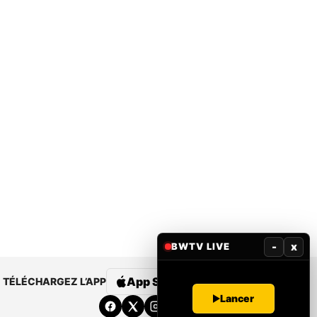
-
x
BWTV LIVE
App Store
Google Play
TÉLÉCHARGEZ L’APP
Lancer