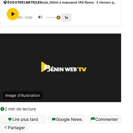
🎧 ÉCOUTER L'ARTICLE
Bodà¸/Glimt a massacré l’AS Roma : 3 choses que vous ignorez du club norvégien
🔊
0:00
/
0:00
1x
Image d'illustration
2 min de lecture
Lire plus tard
Google News
Commenter
Partager