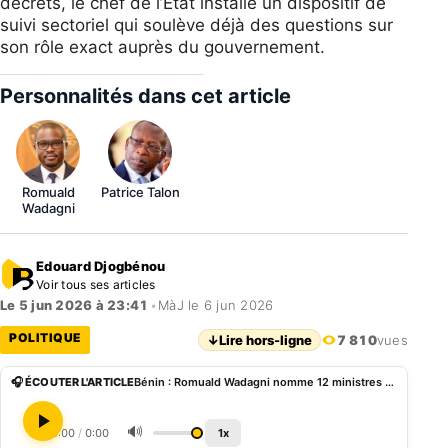
décrets, le chef de l’État installe un dispositif de
suivi sectoriel qui soulève déjà des questions sur
son rôle exact auprès du gouvernement.
Personnalités dans cet article
Romuald
Patrice Talon
Wadagni
Edouard Djogbénou
Voir tous ses articles
Le 5 jun 2026 à 23:41
•
MàJ le 6 jun 2026
POLITIQUE
↓
Lire hors-ligne
7 810
vues
🎧 ÉCOUTER L'ARTICLE
Bénin : Romuald Wadagni nomme 12 ministres conseillers, dans la continuité du modèle Talon
🔊
0:00
/
0:00
1x