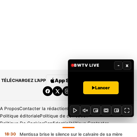
-
x
BWTV LIVE
App Store
Google Play
TÉLÉCHARGEZ L’APP
Lancer
A Propos
Contacter la rédaction
Rédaction
Mentions légales
Politique éditoriale
Politique de correction
Politique De Cookies
Confidentialité
Nous Contacter
Applications
BeNews | France
BeNews | Ivoire
18:30
Mentissa brise le silence sur le calvaire de sa mère