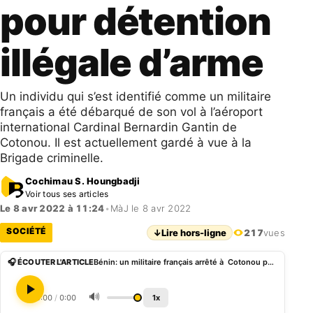
pour détention
illégale d’arme
Un individu qui s’est identifié comme un militaire
français a été débarqué de son vol à l’aéroport
international Cardinal Bernardin Gantin de
Cotonou. Il est actuellement gardé à vue à la
Brigade criminelle.
Cochimau S. Houngbadji
Voir tous ses articles
Le 8 avr 2022 à 11:24
•
MàJ le 8 avr 2022
SOCIÉTÉ
↓
Lire hors-ligne
217
vues
🎧 ÉCOUTER L'ARTICLE
Bénin: un militaire français arrêté à Cotonou pour détention illégale d’arme
🔊
0:00
/
0:00
1x