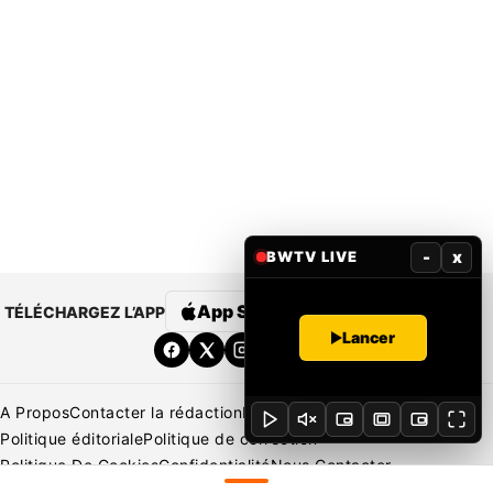
-
x
BWTV LIVE
App Store
Google Play
TÉLÉCHARGEZ L’APP
Lancer
A Propos
Contacter la rédaction
Rédaction
Mentions légales
Politique éditoriale
Politique de correction
Politique De Cookies
Confidentialité
Nous Contacter
Applications
BeNews | France
BeNews | Ivoire