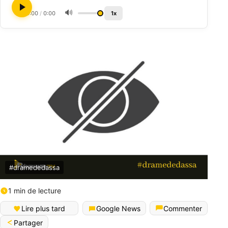
🔊
0:00
/
0:00
1x
#dramededassa
1 min de lecture
Lire plus tard
Google News
Commenter
Partager