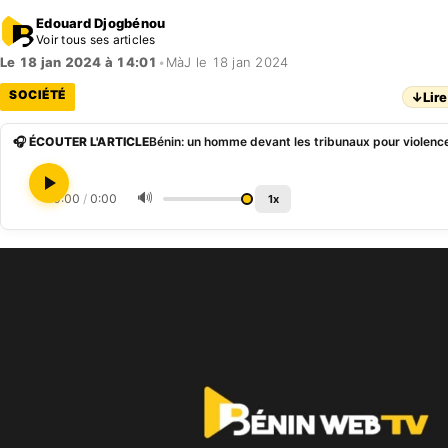
Edouard Djogbénou
Voir tous ses articles
Le 18 jan 2024 à 14:01
•
MàJ le 18 jan 2024
SOCIÉTÉ
↓
Lire
🎧 ÉCOUTER L'ARTICLE
🔊
0:00
/
0:00
1x