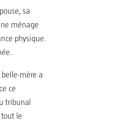
pouse, sa
sé ne ménage
ance physique.
née.
 belle-mère a
nce ce
u tribunal
tout le