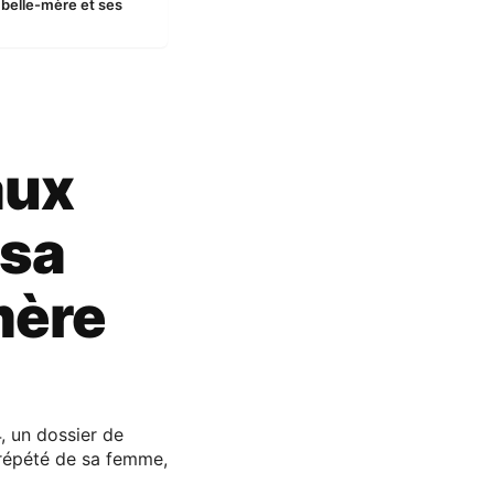
 belle-mère et ses
aux
 sa
mère
, un dossier de
 répété de sa femme,