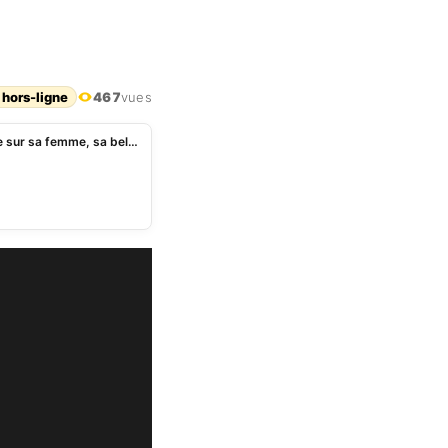
 hors-ligne
467
vues
Bénin: un homme devant les tribunaux pour violence sur sa femme, sa belle-mère et ses soeurs