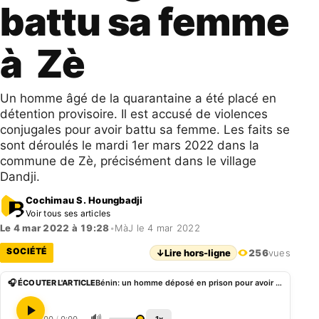
battu sa femme
à Zè
Un homme âgé de la quarantaine a été placé en
détention provisoire. Il est accusé de violences
conjugales pour avoir battu sa femme. Les faits se
sont déroulés le mardi 1er mars 2022 dans la
commune de Zè, précisément dans le village
Dandji.
Cochimau S. Houngbadji
Voir tous ses articles
Le 4 mar 2022 à 19:28
•
MàJ le 4 mar 2022
SOCIÉTÉ
↓
Lire hors-ligne
256
vues
🎧 ÉCOUTER L'ARTICLE
Bénin: un homme déposé en prison pour avoir ligoté et battu sa femme à Zè
🔊