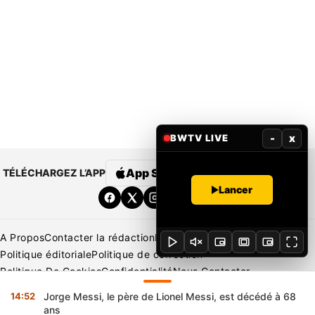
-
x
BWTV LIVE
App Store
Google Play
TÉLÉCHARGEZ L’APP
Lancer
A Propos
Contacter la rédaction
Rédaction
Mentions légales
Politique éditoriale
Politique de correction
Politique De Cookies
Confidentialité
Nous Contacter
Applications
BeNews | France
BeNews | Ivoire
14:52
Jorge Messi, le père de Lionel Messi, est décédé à 68
Copyright © 2026 BENIN WEB TV | Tous Droits Réservés
ans