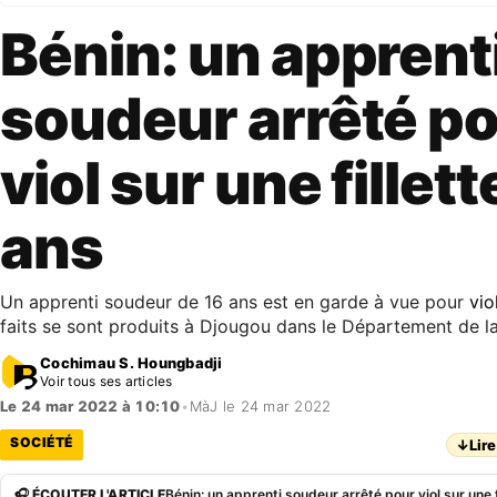
Bénin: un apprent
soudeur arrêté p
viol sur une fillett
ans
Un apprenti soudeur de 16 ans est en garde à vue pour
vio
faits se sont produits à Djougou dans le Département de l
Cochimau S. Houngbadji
Voir tous ses articles
Le 24 mar 2022 à 10:10
•
MàJ le 24 mar 2022
SOCIÉTÉ
↓
Lire
🎧 ÉCOUTER L'ARTICLE
Bénin: un apprenti soudeur arrêté pour viol sur une f