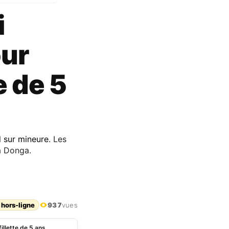
i
our
e de 5
l sur mineure
. Les
a Donga.
 hors-ligne
937
vues
illette de 5 ans