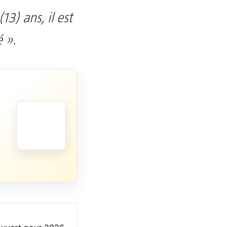
3) ans, il est
é »
.