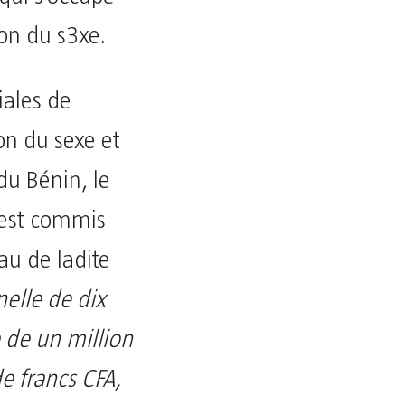
on du s3xe.
iales de
on du sexe et
du Bénin, le
l est commis
au de ladite
nelle de dix
 de un million
e francs CFA,