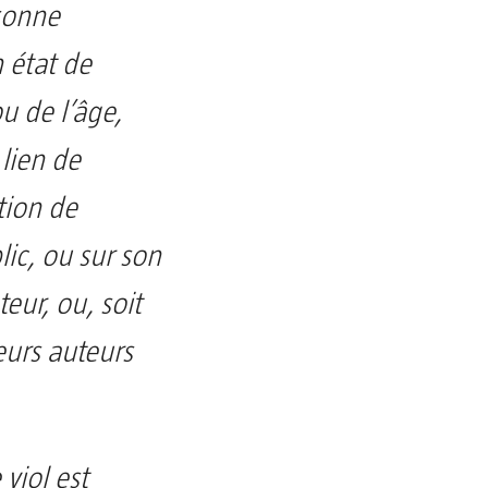
rsonne
 état de
u de l’âge,
lien de
tion de
ic, ou sur son
ur, ou, soit
eurs auteurs
 viol est