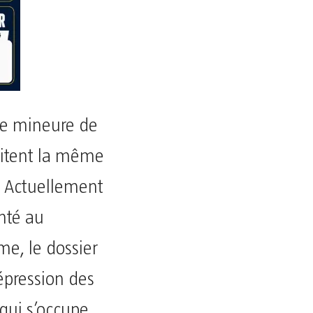
une mineure de
bitent la même
 Actuellement
nté au
me, le dossier
épression des
qui s’occupe