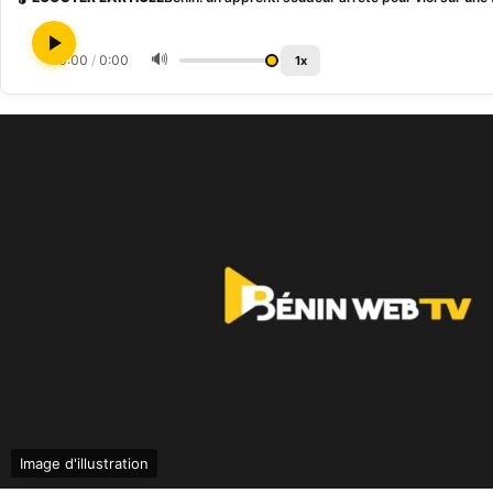
🔊
0:00
/
0:00
1x
Image d'illustration