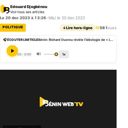
Edouard Djogbénou
Voir tous ses articles
Le 20 dec 2023 à 13:26
•
MàJ le 20 dec 2023
POLITIQUE
↓
Lire hors-ligne
581
vues
🎧 ÉCOUTER L'ARTICLE
Bénin: Richard Ouorou révèle l’idéologie de « LIBERAL », son nouveau mouvement
🔊
0:00
/
0:00
1x