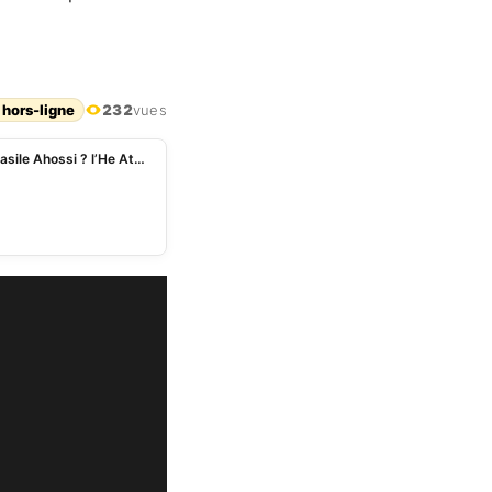
 hors-ligne
232
vues
Bénin – Que pense désormais Les Démocrates de Basile Ahossi ? l’He Atchadé en parle