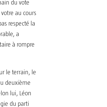
main du vote
 votre au cours
pas respecté la
rable, a
taire à rompre
r le terrain, le
 du deuxième
lon lui, Léon
ogie du parti