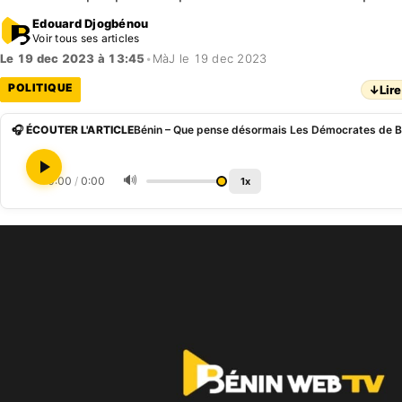
Edouard Djogbénou
Voir tous ses articles
Le 19 dec 2023 à 13:45
•
MàJ le 19 dec 2023
POLITIQUE
↓
Lire
🎧 ÉCOUTER L'ARTICLE
🔊
0:00
/
0:00
1x