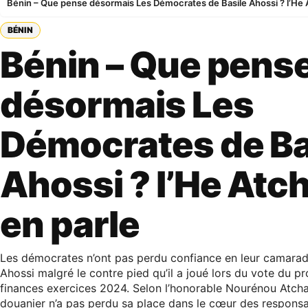
Bénin – Que pense désormais Les Démocrates de Basile Ahossi ? l’He 
BÉNIN
Bénin – Que pens
désormais Les
Démocrates de Ba
Ahossi ? l’He Atc
en parle
Les démocrates n’ont pas perdu confiance en leur camarad
Ahossi malgré le contre pied qu’il a joué lors du vote du pr
finances exercices 2024. Selon l’honorable Nourénou Atcha
douanier n’a pas perdu sa place dans le cœur des responsa