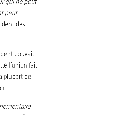
r qui ne peut
nt peut
sident des
rgent pouvait
té l’union fait
a plupart de
ir.
rlementaire