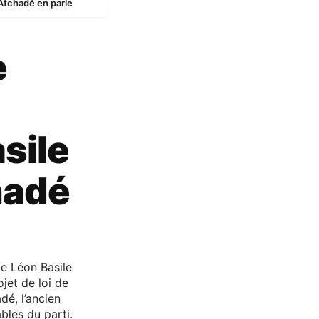
Atchadé en parle
e
sile
hadé
e Léon Basile
ojet de loi de
dé, l’ancien
bles du parti.