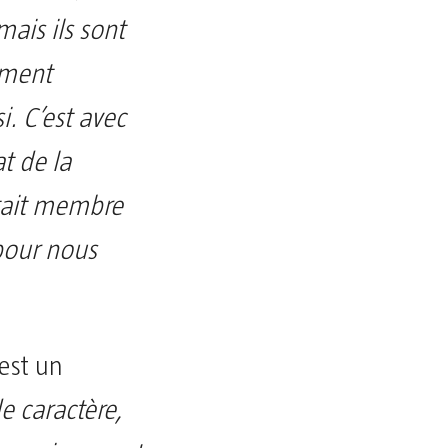
ais ils sont
ement
. C’est avec
t de la
était membre
 pour nous
 est un
e caractère,