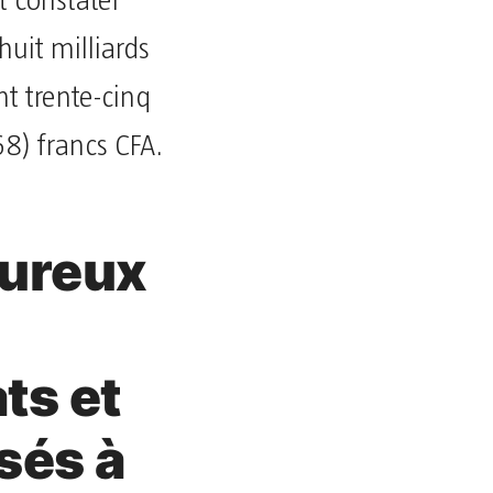
t constater
uit milliards
nt trente-cinq
68) francs CFA.
oureux
ts et
isés à