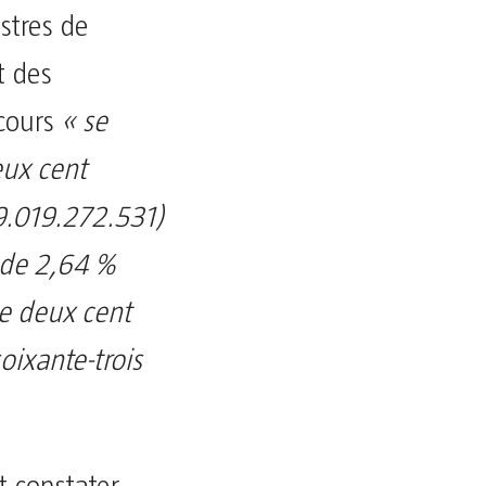
stres de
t des
cours
« se
eux cent
(9.019.272.531)
 de 2,64 %
e deux cent
soixante-trois