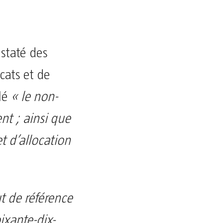
staté des
cats et de
élé
« le non-
nt ; ainsi que
t d’allocation
ut de référence
ixante-dix-