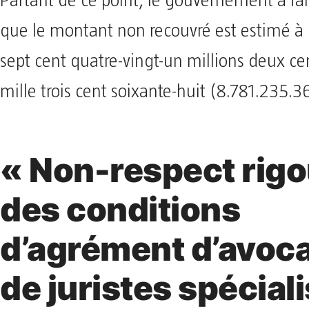
Partant de ce point, le gouvernement a fai
que le montant non recouvré est estimé à h
sept cent quatre-vingt-un millions deux ce
mille trois cent soixante-huit (8.781.235.3
« Non-respect rig
des conditions
d’agrément d’avoca
de juristes spécial