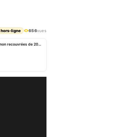
 hors-ligne
656
vues
Bénin: plus de 8 milliards FCFA d’amendes pénales non recouvrées de 2017 à 2020