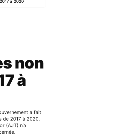
e 2017 à 2020
es non
17 à
ouvernement a fait
s de 2017 à 2020.
or (AJT) n’a
cernée.