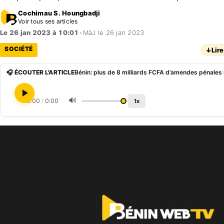
Cochimau S. Houngbadji
Voir tous ses articles
Le 26 jan 2023 à 10:01
•
MàJ le 26 jan 2023
SOCIÉTÉ
↓
Lire
🎧 ÉCOUTER L'ARTICLE
🔊
0:00
/
0:00
1x