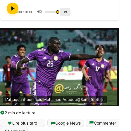
🔊
0:00
/
0:00
1x
L'attaquant béninois Mohamed Aoudou@Beninfootball
2 min de lecture
Lire plus tard
Google News
Commenter