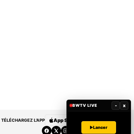
-
x
BWTV LIVE
App Store
Google Play
TÉLÉCHARGEZ L’APP
Lancer