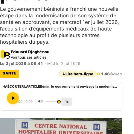
​Le gouvernement béninois a franchi une nouvelle
étape dans la modernisation de son système de
santé en approuvant, ce mercredi 1er juillet 2026,
l’acquisition d’équipements médicaux de haute
technologie au profit de plusieurs centres
hospitaliers du pays.
Edouard Djogbénou
Voir tous ses articles
Le 2 jul 2026 à 08:41
•
MàJ le 2 jul 2026
SANTÉ
↓
Lire hors-ligne
1 463
vues
🎧 ÉCOUTER L'ARTICLE
Bénin: le gouvernement envisage la modernisation des plateaux techniques avec l’acquisition d’équipements médicaux de pointe
🔊
0:00
/
0:00
1x