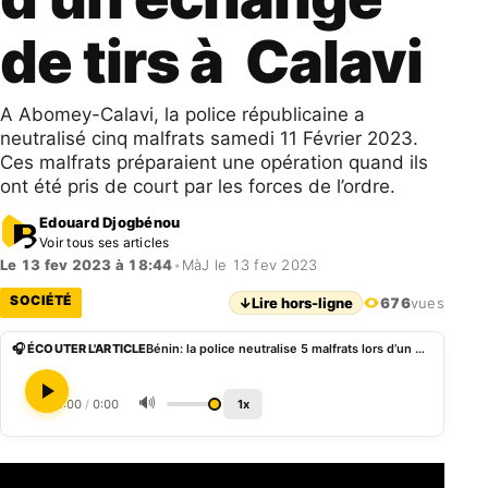
de tirs à Calavi
A Abomey-Calavi, la police républicaine a
neutralisé cinq malfrats samedi 11 Février 2023.
Ces malfrats préparaient une opération quand ils
ont été pris de court par les forces de l’ordre.
Edouard Djogbénou
Voir tous ses articles
Le 13 fev 2023 à 18:44
•
MàJ le 13 fev 2023
SOCIÉTÉ
↓
Lire hors-ligne
676
vues
🎧 ÉCOUTER L'ARTICLE
Bénin: la police neutralise 5 malfrats lors d’un échange de tirs à Calavi
🔊
0:00
/
0:00
1x