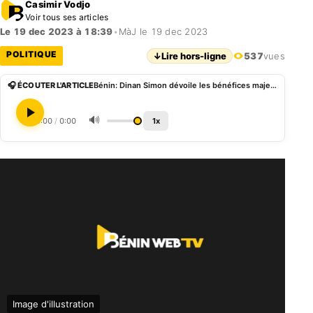
Casimir Vodjo
Voir tous ses articles
Le 19 dec 2023 à 18:39
•
MàJ le 19 dec 2023
POLITIQUE
↓
Lire hors-ligne
537
vues
🎧 ÉCOUTER L'ARTICLE
Bénin: Dinan Simon dévoile les bénéfices majeurs de la COP28 pour la commune de Pobè
🔊
0:00
/
0:00
1x
Image d'illustration