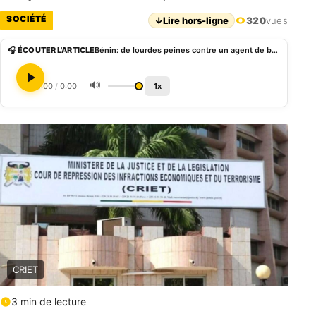
SOCIÉTÉ
↓
Lire hors-ligne
320
vues
🎧 ÉCOUTER L'ARTICLE
Bénin: de lourdes peines contre un agent de banque pour vol et blanchiment de capitaux
🔊
0:00
/
0:00
1x
CRIET
3 min de lecture