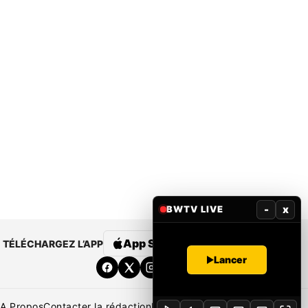
-
x
BWTV LIVE
App Store
Google Play
TÉLÉCHARGEZ L’APP
Lancer
A Propos
Contacter la rédaction
Rédaction
Mentions légales