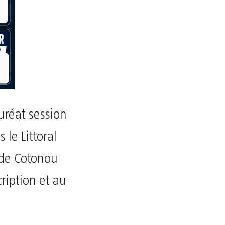
uréat session
le Littoral
 de Cotonou
cription et au