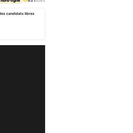
 hors-ligne
931
vues
 des candidats libres