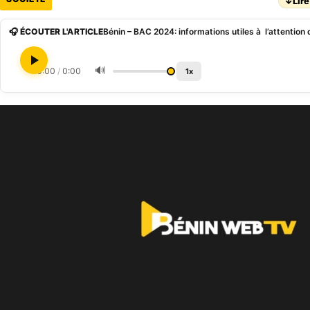
↓
Lire
🎧 ÉCOUTER L'ARTICLE
Bénin – BAC 2024: informations utiles à l’attention
🔊
0:00
/
0:00
1x