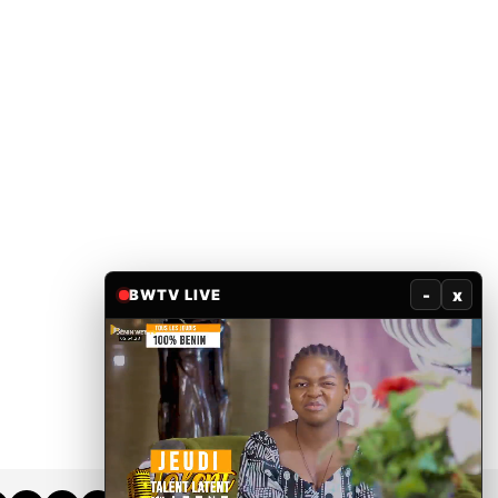
-
x
BWTV LIVE