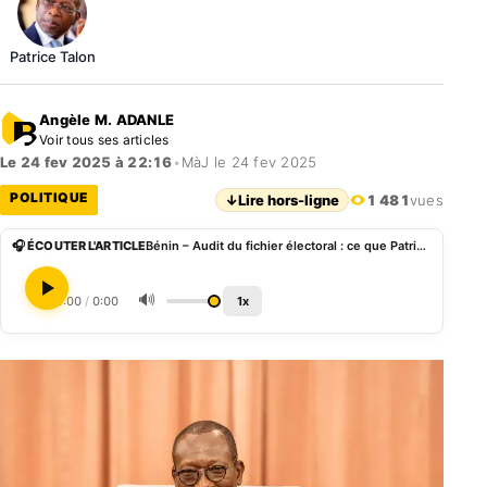
Patrice Talon
Angèle M. ADANLE
Voir tous ses articles
Le 24 fev 2025 à 22:16
•
MàJ le 24 fev 2025
POLITIQUE
↓
Lire hors-ligne
1 481
vues
🎧 ÉCOUTER L'ARTICLE
Bénin – Audit du fichier électoral : ce que Patrice Talon attend du comité de pilotage
🔊
0:00
/
0:00
1x