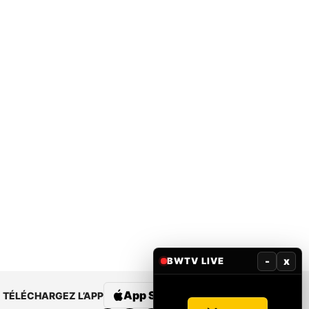
-
x
BWTV LIVE
App Store
Google Play
TÉLÉCHARGEZ L’APP