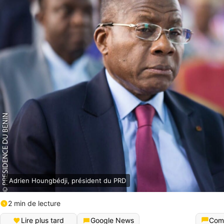
Adrien Houngbédji, président du PRD
2 min de lecture
Lire plus tard
Google News
Com