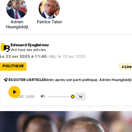
Adrien
Patrice Talon
Houngbédji
Edouard Djogbénou
Voir tous ses articles
Le 23 avr 2025 à 11:40
•
MàJ le 23 avr 2025
POLITIQUE
↓
Lire
🎧 ÉCOUTER L'ARTICLE
🔊
0:00
/
0:00
1x