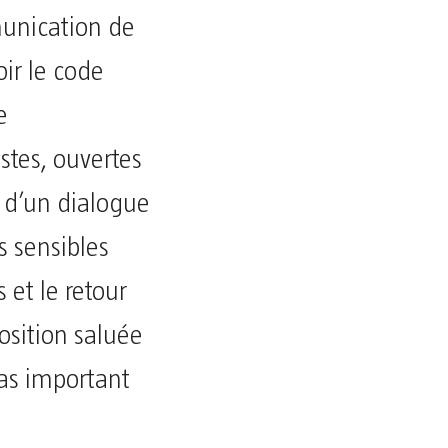
munication de
oir le code
e
stes, ouvertes
e d’un dialogue
s sensibles
 et le retour
position saluée
pas important