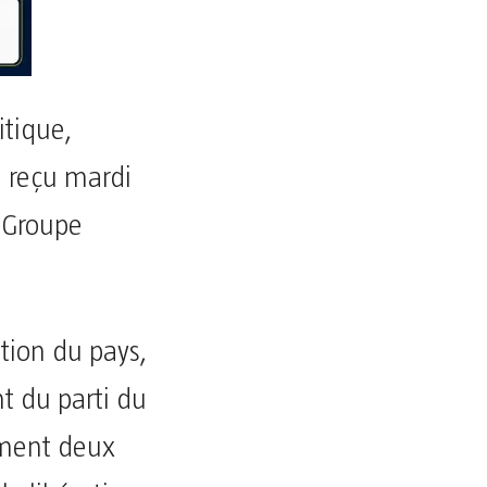
itique,
a reçu mardi
u Groupe
tion du pays,
nt du parti du
mment deux