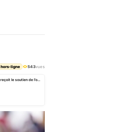
 hors-ligne
543
vues
Bénin: après son parti politique, Adrien Houngbédji reçoit le soutien de l’opposition