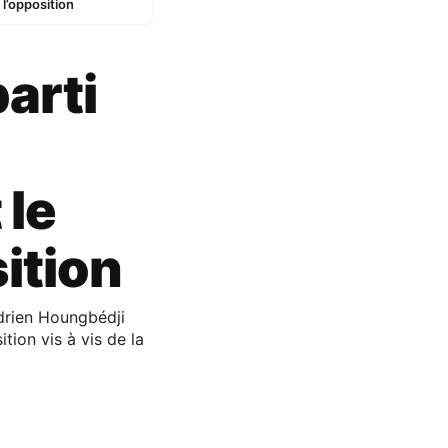
 l’opposition
arti
 le
ition
Adrien Houngbédji
tion vis à vis de la