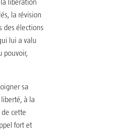
la libération
és, la révision
rs des élections
ui lui a valu
 pouvoir,
moigner sa
iberté, à la
n de cette
pel fort et