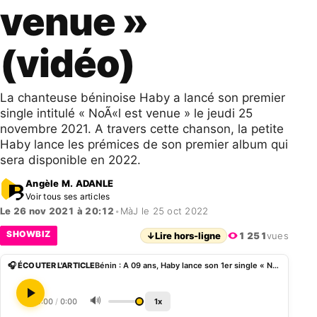
venue »
(vidéo)
La chanteuse béninoise Haby a lancé son premier
single intitulé « NoÃ«l est venue » le jeudi 25
novembre 2021. A travers cette chanson, la petite
Haby lance les prémices de son premier album qui
sera disponible en 2022.
Angèle M. ADANLE
Voir tous ses articles
Le 26 nov 2021 à 20:12
•
MàJ le 25 oct 2022
SHOWBIZ
↓
Lire hors-ligne
1 251
vues
🎧 ÉCOUTER L'ARTICLE
Bénin : A 09 ans, Haby lance son 1er single « Noà«l est venue » (vidéo)
🔊
0:00
/
0:00
1x