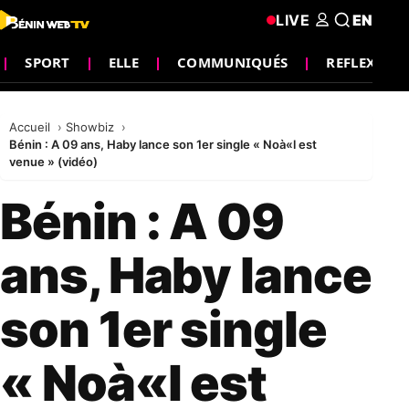
LIVE
EN
SPORT
ELLE
COMMUNIQUÉS
REFLEXION
Accueil
Showbiz
Bénin : A 09 ans, Haby lance son 1er single « Noà«l est
venue » (vidéo)
Bénin : A 09
ans, Haby lance
son 1er single
« Noà«l est