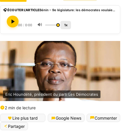
🎧 ÉCOUTER L'ARTICLE
Bénin – 9e législature: les démocrates voulaient au moins 02 postes dans le Bureau
🔊
0:00
/
0:00
1x
Eric Houndété, président du parti Les Démocrates
2 min de lecture
Lire plus tard
Google News
Commenter
Partager