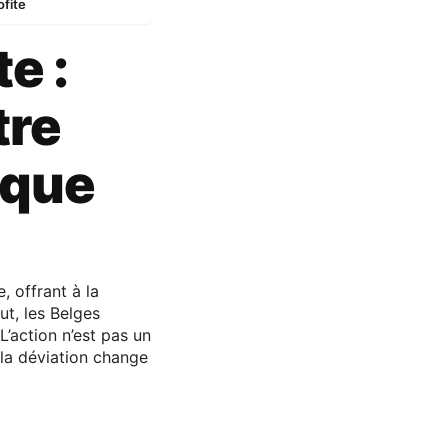
ofite
e :
tre
ique
 offrant à la
ut, les Belges
’action n’est pas un
 la déviation change