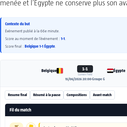
menée et l’Égypte ne conserve plus son av
Contexte du but
Événement publié à la 66e minute.
1-1
Score au moment de l’événement :
.
Belgique 1-1 Égypte
Score final :
.
1-1
Belgique
Égypte
Lumen Field
15/06/2026 20:00
·
Groupe G
Resume final
Résumé à la pause
Compositions
Avant-match
Fil du match
13'