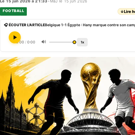
Le 15 jun 2026 à 21:33
•
MàJ le 15 jun 2026
FOOTBALL
↓
Lire h
🎧 ÉCOUTER L'ARTICLE
Belgique 1-1 Égypte : Hany marque contre son camp,
🔊
0:00
/
0:00
1x