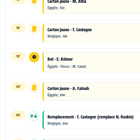
Carton jaune - M. Attia
Égypte, 13e
14'
Carton jaune - T. Castagne
Belgique, 14e
19'
⚽
But - E. Ashour
Égypte · Passe : M. Salah
34'
Carton jaune - A. Fatouh
Égypte, 34e
56'
↑↓
Remplacement - T. Castagne (remplace N. Raskin)
Belgique, 56e