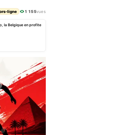
ors-ligne
1 155
vues
 la Belgique en profite