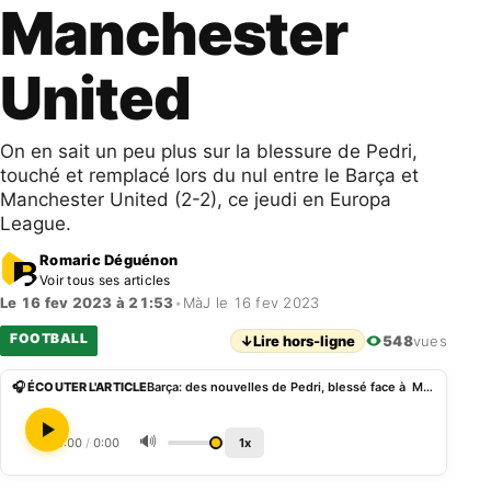
Manchester
United
On en sait un peu plus sur la blessure de Pedri,
touché et remplacé lors du nul entre le Barça et
Manchester United (2-2), ce jeudi en Europa
League.
Romaric Déguénon
Voir tous ses articles
Le 16 fev 2023 à 21:53
•
MàJ le 16 fev 2023
FOOTBALL
↓
Lire hors-ligne
548
vues
🎧 ÉCOUTER L'ARTICLE
Barça: des nouvelles de Pedri, blessé face à Manchester United
🔊
0:00
/
0:00
1x