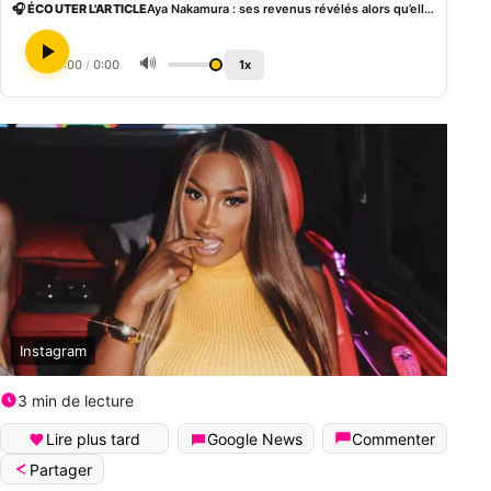
🎧 ÉCOUTER L'ARTICLE
Aya Nakamura : ses revenus révélés alors qu’elle se produit au Stade de France
🔊
0:00
/
0:00
1x
Instagram
3 min de lecture
Lire plus tard
Google News
Commenter
Partager