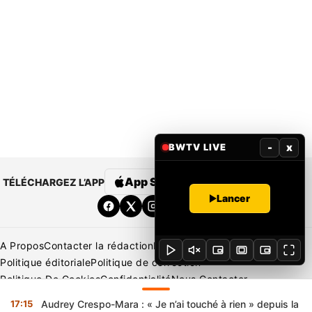
-
x
BWTV LIVE
App Store
Google Play
TÉLÉCHARGEZ L’APP
Lancer
A Propos
Contacter la rédaction
Rédaction
Mentions légales
Politique éditoriale
Politique de correction
Politique De Cookies
Confidentialité
Nous Contacter
Applications
BeNews | France
BeNews | Ivoire
17:15
Audrey Crespo-Mara : « Je n’ai touché à rien » depuis la