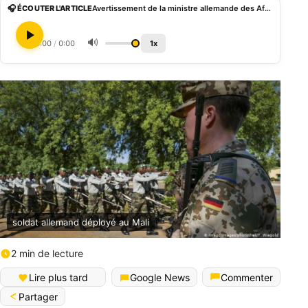
🎧 ÉCOUTER L'ARTICLE
Avertissement de la ministre allemande des Affaires étrangères aux autorités maliennes
🔊
0:00
/
0:00
1x
soldat allemand déployé au Mali
2 min de lecture
Lire plus tard
Google News
Commenter
Partager