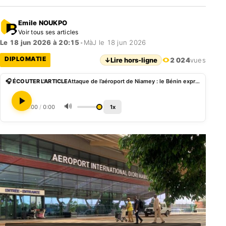
Emile NOUKPO
Voir tous ses articles
Le 18 jun 2026 à 20:15
•
MàJ le 18 jun 2026
DIPLOMATIE
↓
Lire hors-ligne
2 024
vues
🎧 ÉCOUTER L'ARTICLE
Attaque de l’aéroport de Niamey : le Bénin exprime sa solidarité au peuple nigérien
🔊
0:00
/
0:00
1x