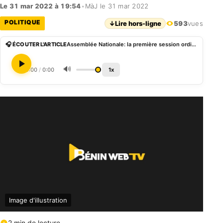
Le 31 mar 2022 à 19:54
•
MàJ le 31 mar 2022
POLITIQUE
↓
Lire hors-ligne
593
vues
🎧 ÉCOUTER L'ARTICLE
Assemblée Nationale: la première session ordinaire de l’année 2022 s’ouvre le 14 Avril prochain
🔊
0:00
/
0:00
1x
Image d'illustration
2 min de lecture