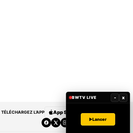
-
x
BWTV LIVE
App Store
Google Play
TÉLÉCHARGEZ L’APP
Lancer