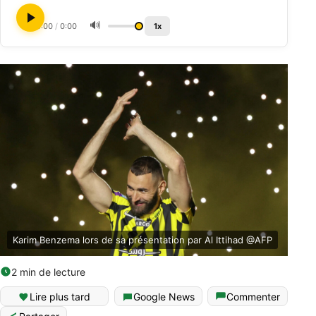
🔊
0:00
/
0:00
1x
Karim Benzema lors de sa présentation par Al Ittihad @AFP
2 min de lecture
Lire plus tard
Google News
Commenter