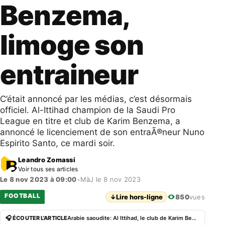
Benzema,
limoge son
entraineur
C’était annoncé par les médias, c’est désormais
officiel. Al-Ittihad champion de la Saudi Pro
League en titre et club de Karim Benzema, a
annoncé le licenciement de son entraÃ®neur Nuno
Espirito Santo, ce mardi soir.
Leandro Zomassi
Voir tous ses articles
Le 8 nov 2023 à 09:00
•
MàJ le 8 nov 2023
FOOTBALL
↓
Lire hors-ligne
850
vues
🎧 ÉCOUTER L'ARTICLE
Arabie saoudite: Al Ittihad, le club de Karim Benzema, limoge son entraineur