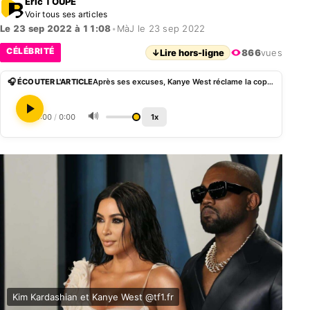
Eric TOUPE
Voir tous ses articles
Le 23 sep 2022 à 11:08
•
MàJ le 23 sep 2022
CÉLÉBRITÉ
↓
Lire hors-ligne
866
vues
🎧 ÉCOUTER L'ARTICLE
Après ses excuses, Kanye West réclame la coparentalité de ses enfants avec Kim Kardashian
🔊
0:00
/
0:00
1x
Kim Kardashian et Kanye West @tf1.fr