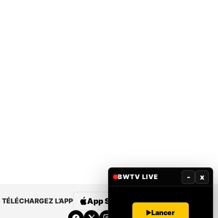
-
x
BWTV LIVE
App Store
Google Play
TÉLÉCHARGEZ L’APP
Lancer