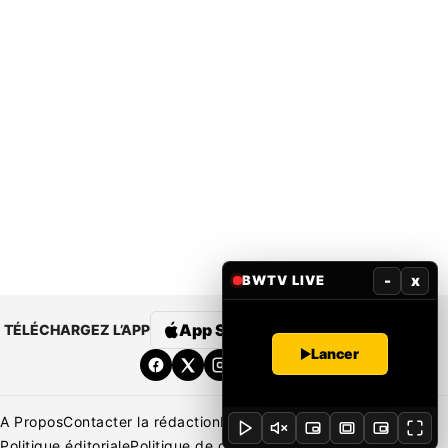
-
x
BWTV LIVE
App Store
Google Play
TÉLÉCHARGEZ L’APP
Lancer
A Propos
Contacter la rédaction
Rédaction
Mentions légales
Politique éditoriale
Politique de correction