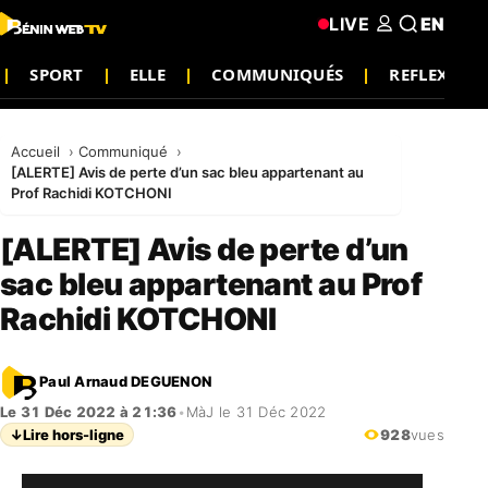
LIVE
EN
SPORT
ELLE
COMMUNIQUÉS
REFLEXION
Accueil
Communiqué
[ALERTE] Avis de perte d’un sac bleu appartenant au
Prof Rachidi KOTCHONI
[ALERTE] Avis de perte d’un
sac bleu appartenant au Prof
Rachidi KOTCHONI
Paul Arnaud DEGUENON
Le 31 Déc 2022 à 21:36
•
MàJ le 31 Déc 2022
↓
Lire hors-ligne
928
vues