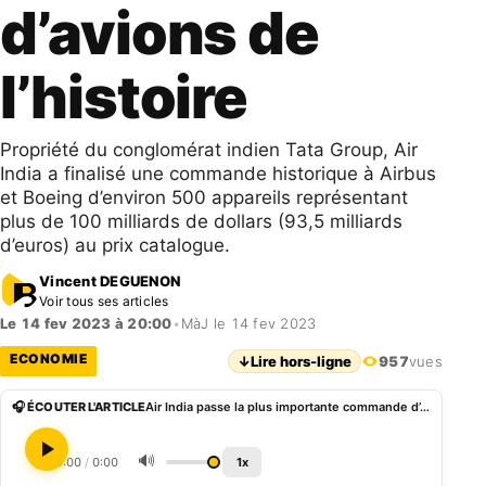
d’avions de
l’histoire
Propriété du conglomérat indien Tata Group, Air
India a finalisé une commande historique à Airbus
et Boeing d’environ 500 appareils représentant
plus de 100 milliards de dollars (93,5 milliards
d’euros) au prix catalogue.
Vincent DEGUENON
Voir tous ses articles
Le 14 fev 2023 à 20:00
•
MàJ le 14 fev 2023
ECONOMIE
↓
Lire hors-ligne
957
vues
🎧 ÉCOUTER L'ARTICLE
Air India passe la plus importante commande d’avions de l’histoire
🔊
0:00
/
0:00
1x