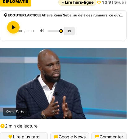
DIPLOMATIE
↓
Lire hors-ligne
13 915
vues
🎧 ÉCOUTER L'ARTICLE
Affaire Kemi Séba: au delà des rumeurs, ce qu’il faut comprendre réellement de l’audience de ce lundi
🔊
0:00
/
0:00
1x
Kemi Seba
2 min de lecture
Lire plus tard
Google News
Commenter