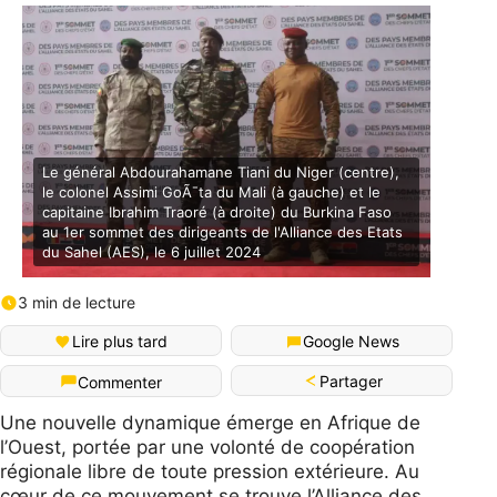
Le général Abdourahamane Tiani du Niger (centre),
le colonel Assimi GoÃ¯ta du Mali (à gauche) et le
capitaine Ibrahim Traoré (à droite) du Burkina Faso
au 1er sommet des dirigeants de l'Alliance des Etats
du Sahel (AES), le 6 juillet 2024
3 min de lecture
Lire plus tard
Google News
Partager
Commenter
Une nouvelle dynamique émerge en Afrique de
l’Ouest, portée par une volonté de coopération
régionale libre de toute pression extérieure. Au
cœur de ce mouvement se trouve l’Alliance des