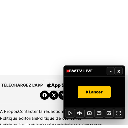
-
x
BWTV LIVE
App Store
Google Play
TÉLÉCHARGEZ L’APP
Lancer
A Propos
Contacter la rédaction
Rédaction
Mentions légales
Politique éditoriale
Politique de correction
Politique De Cookies
Confidentialité
Nous Contacter