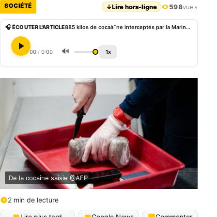
SOCIÉTÉ
↓
Lire hors-ligne
598
vues
🎧 ÉCOUTER L'ARTICLE
885 kilos de cocaà¯ne interceptés par la Marine française en Afrique de l’Ouest
🔊
0:00
/
0:00
1x
De la cocaine saisie @AFP
2 min de lecture
Lire plus tard
Google News
Commenter