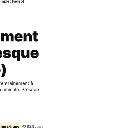
omplet (vidéo)
ement
resque
)
d’entrainement à
n amicale. Presque
 hors-ligne
828
vues