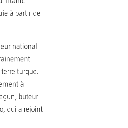
u Titanic
ie à partir de
neur national
trainement
terre turque.
inement à
yegun, buteur
, qui a rejoint