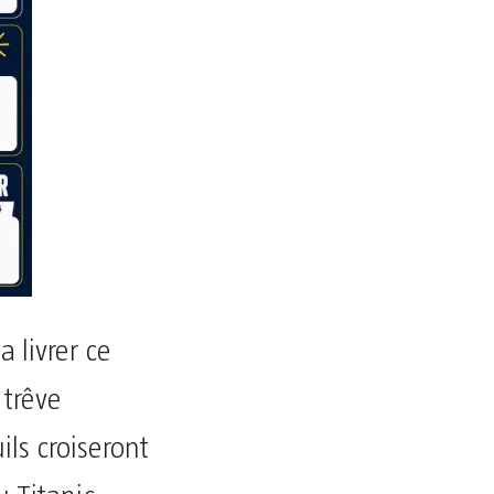
 livrer ce
trêve
ls croiseront