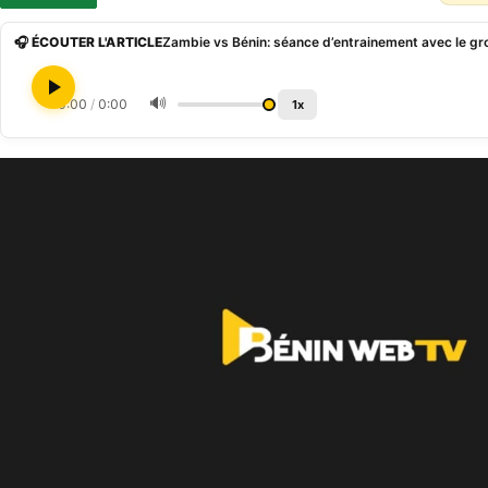
🎧 ÉCOUTER L'ARTICLE
🔊
0:00
/
0:00
1x