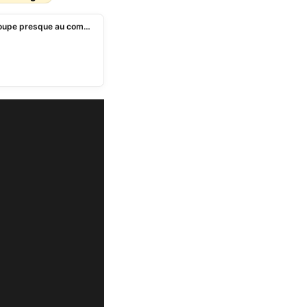
Zambie vs Bénin: séance d’entrainement avec le groupe presque au complet (vidéo)