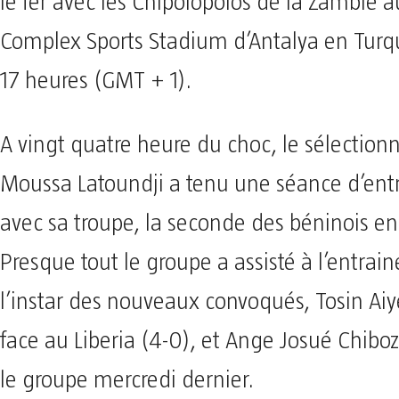
le fer avec les Chipolopolos de la Zambie a
Complex Sports Stadium d’Antalya en Turqu
17 heures (GMT + 1).
A vingt quatre heure du choc, le sélection
Moussa Latoundji a tenu une séance d’en
avec sa troupe, la seconde des béninois en 
Presque tout le groupe a assisté à l’entra
l’instar des nouveaux convoqués, Tosin Ai
face au Liberia (4-0), et Ange Josué Chibozo
le groupe mercredi dernier.