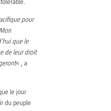
tolérable.
pacifique pour
. Mon
d’hui que le
e de leur droit
geront
« , a
que le jour
ir du peuple