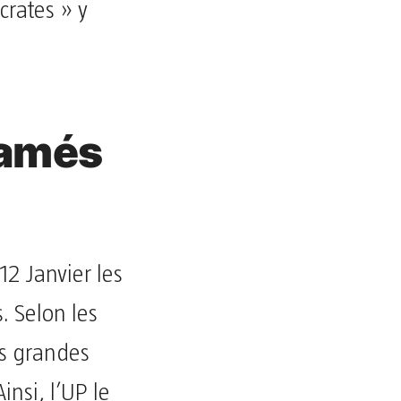
crates » y
lamés
12 Janvier les
s. Selon les
les grandes
nsi, l’UP le