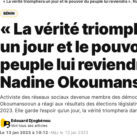
« La vérité triomphera un jour et le pouvoir du peuple lui reviendra »
BÉNIN
« La vérité triom
un jour et le pouv
peuple lui reviend
Nadine Okouman
Activiste des réseaux sociaux devenue membre des démoc
Okoumansooun a réagi aux résultats des élections législati
2023. Elle garde l’espoir qu’un jour, la vérité triomphera da
Edouard Djogbénou
Voir tous ses articles
Le 13 jan 2023 à 10:12
•
MàJ le 13 jan 2023