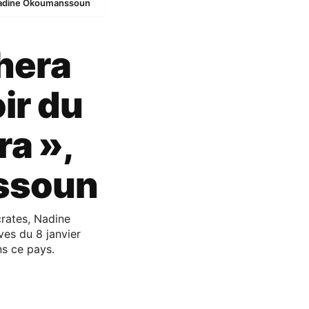
, Nadine Okoumanssoun
phera
oir du
ra »,
ssoun
rates, Nadine
ves du 8 janvier
ns ce pays.