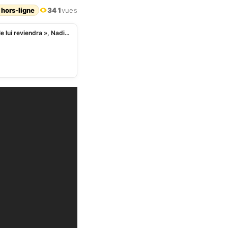
 hors-ligne
341
vues
« La vérité triomphera un jour et le pouvoir du peuple lui reviendra », Nadine Okoumanssoun