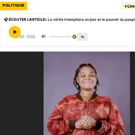
POLITIQUE
↓
Lire
🎧 ÉCOUTER L'ARTICLE
🔊
0:00
/
0:00
1x