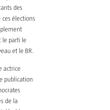
tants des
 ces élections
implement
le parti le
veau et le BR.
e actrice
 publication
mocrates
s de la