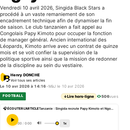
Vendredi 10 avril 2026, Singida Black Stars a
procédé à un vaste remaniement de son
encadrement technique afin de dynamiser la fin
de saison. Le club tanzanien a fait appel au
Congolais Papy Kimoto pour occuper la fonction
de manager général. Ancien international des
Léopards, Kimoto arrive avec un contrat de quinze
mois et se voit confier la supervision de la
politique sportive ainsi que la mission de redonner
de la discipline au sein du vestiaire.
Henry DONCHE
Voir tous ses articles
Le 10 avr 2026 à 14:16
•
MàJ le 10 avr 2026
FOOTBALL
↓
Lire hors-ligne
506
vues
🎧 ÉCOUTER L'ARTICLE
Tanzanie : Singida recrute Papy Kimoto et Ngoyi Dora
🔊
0:00
/
0:00
1x