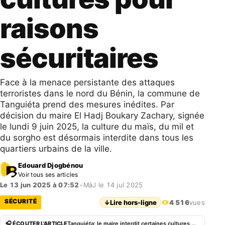
raisons
sécuritaires
Face à la menace persistante des attaques
terroristes dans le nord du Bénin, la commune de
Tanguiéta prend des mesures inédites. Par
décision du maire El Hadj Boukary Zachary, signée
le lundi 9 juin 2025, la culture du maïs, du mil et
du sorgho est désormais interdite dans tous les
quartiers urbains de la ville.
Edouard Djogbénou
Voir tous ses articles
Le 13 jun 2025 à 07:52
•
MàJ le 14 jul 2025
SÉCURITÉ
↓
Lire hors-ligne
4 516
vues
🎧 ÉCOUTER L'ARTICLE
Tanguiéta: le maire interdit certaines cultures pour raisons sécuritaires