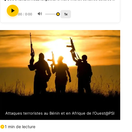
🔊
0:00
/
0:00
1x
Attaques terroristes au Bénin et en Afrique de l’Ouest@PSI
1 min de lecture