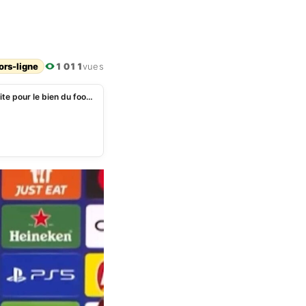
ors-ligne
1 011
vues
Supercoupe d’Espagne: « On vient en Arabie Saoudite pour le bien du football espagnol », Xavi