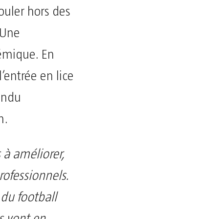
ouler hors des
 Une
lémique. En
l’entrée en lice
endu
n.
 à améliorer,
ofessionnels.
 du football