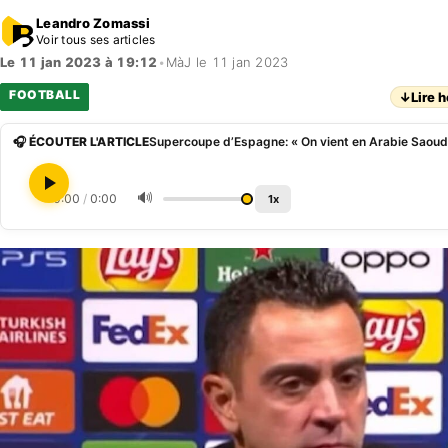
Leandro Zomassi
Voir tous ses articles
Le 11 jan 2023 à 19:12
•
MàJ le 11 jan 2023
FOOTBALL
↓
Lire h
🎧 ÉCOUTER L'ARTICLE
🔊
0:00
/
0:00
1x