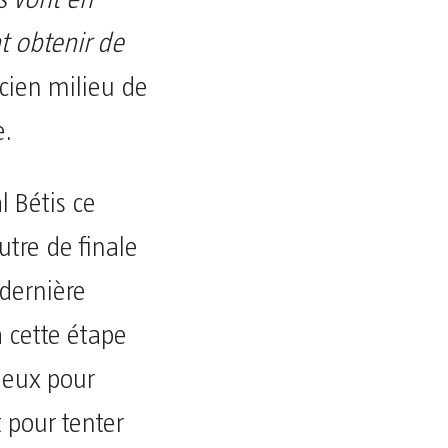
s vont en
t obtenir de
ncien milieu de
e.
l Bétis ce
tre de finale
 dernière
à cette étape
mieux pour
t pour tenter