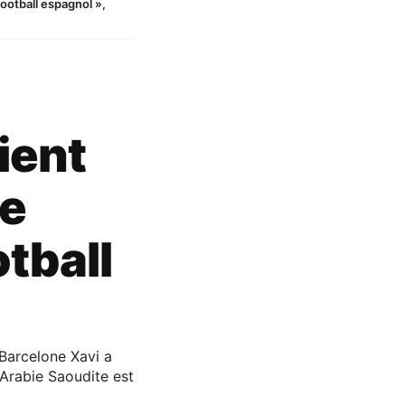
ootball espagnol »,
ient
te
otball
Barcelone Xavi a
Arabie Saoudite est