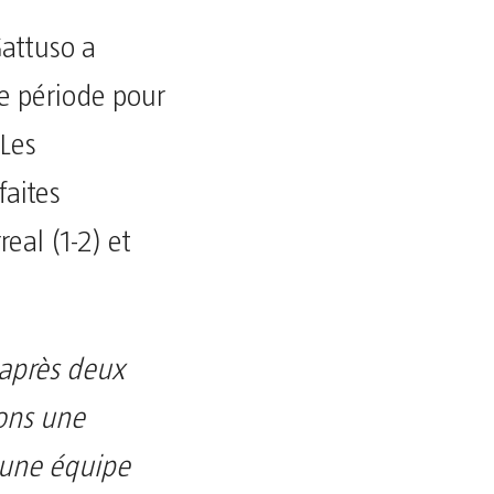
attuso a
e période pour
 Les
faites
eal (1-2) et
après deux
vons une
 une équipe