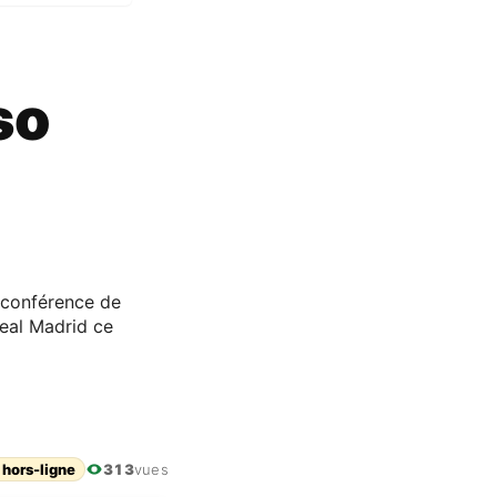
so
 conférence de
Real Madrid ce
 hors-ligne
313
vues