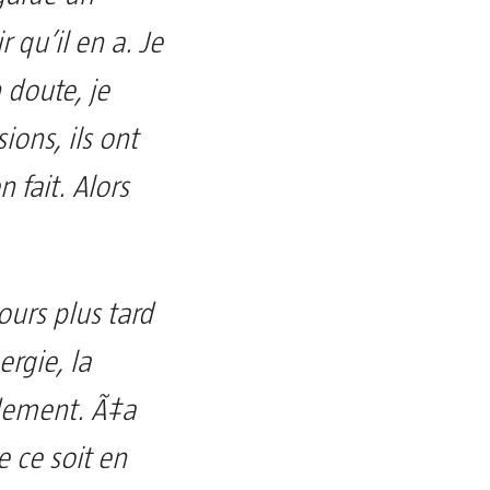
 qu’il en a. Je
n doute, je
ions, ils ont
 fait. Alors
ours plus tard
ergie, la
idement. Ã‡a
e ce soit en