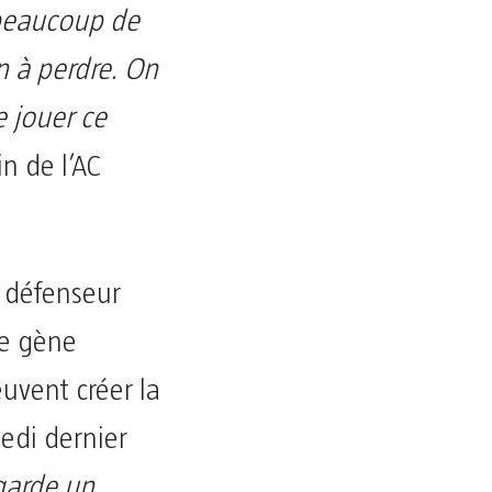
 beaucoup de
n à perdre. On
e jouer ce
in de l’AC
n défenseur
ne gène
uvent créer la
edi dernier
garde un