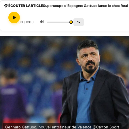
🎧 ÉCOUTER L'ARTICLE
Supercoupe d’Espagne: Gattuso lance le choc Real
🔊
0:00
/
0:00
1x
Gennaro Gattuso, nouvel entraineur de Valence @Carton Sport