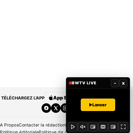
-
x
BWTV LIVE
App Store
Google Play
TÉLÉCHARGEZ L’APP
Lancer
A Propos
Contacter la rédaction
Rédaction
Mentions légales
Politique éditoriale
Politique de correction