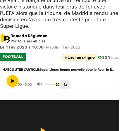
Le Real, le Barça et la Juve ont remporté une
victoire historique dans leur bras de fer avec
l’UEFA alors que le tribunal de Madrid a rendu une
décision en faveur du très contesté projet de
Super Ligue.
Romaric Déguénon
Voir tous ses articles
Le 1 fev 2023 à 10:30
•
MàJ le 1 fev 2023
FOOTBALL
↓
Lire hors-ligne
331
vues
🎧 ÉCOUTER L'ARTICLE
Super Ligue: bonne nouvelle pour le Real, le Barça et la Juve
🔊
0:00
/
0:00
1x