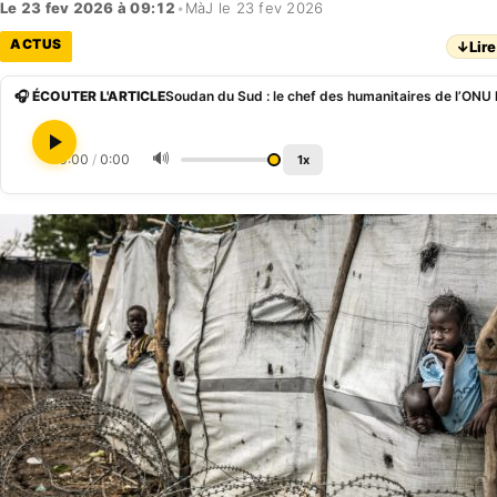
Le 23 fev 2026 à 09:12
•
MàJ le 23 fev 2026
ACTUS
↓
Lire
🎧 ÉCOUTER L'ARTICLE
🔊
0:00
/
0:00
1x