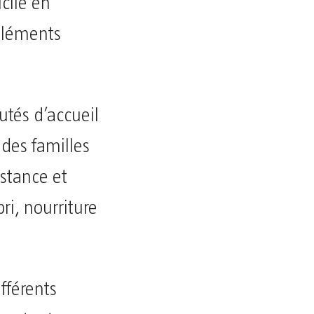
cile en
éléments
utés d’accueil
 des familles
stance et
ri, nourriture
fférents