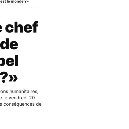
 est le monde ?»
e chef
 de
pel
 ?»
ons humanitaires,
 le vendredi 20
les conséquences de