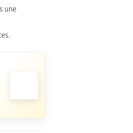
s une
ces.