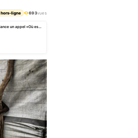
 hors-ligne
693
vues
Soudan du Sud : le chef des humanitaires de l’ONU lance un appel «Où est le monde ?»