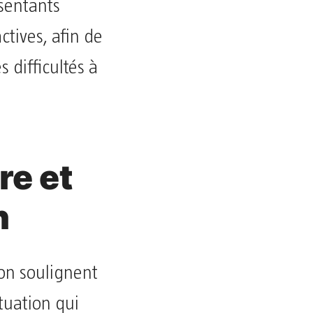
ésentants
ctives, afin de
s difficultés à
re et
n
ion soulignent
ituation qui