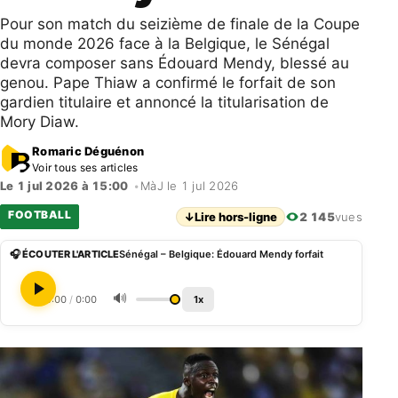
Pour son match du seizième de finale de la Coupe
du monde 2026 face à la Belgique, le Sénégal
devra composer sans Édouard Mendy, blessé au
genou. Pape Thiaw a confirmé le forfait de son
gardien titulaire et annoncé la titularisation de
Mory Diaw.
Romaric Déguénon
Voir tous ses articles
Le 1 jul 2026 à 15:00
•
MàJ le 1 jul 2026
FOOTBALL
↓
Lire hors-ligne
2 145
vues
🎧 ÉCOUTER L'ARTICLE
Sénégal – Belgique: Édouard Mendy forfait
🔊
0:00
/
0:00
1x