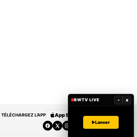
-
x
BWTV LIVE
App Store
Google Play
TÉLÉCHARGEZ L’APP
Lancer