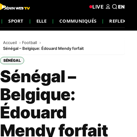
LIVE
EN
SPORT
ELLE
COMMUNIQUÉS
REFLEXION
Accueil
Football
Sénégal – Belgique: Édouard Mendy forfait
SÉNÉGAL
Sénégal –
Belgique:
Édouard
Mendy forfait