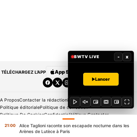
-
x
BWTV LIVE
App Store
Google Play
TÉLÉCHARGEZ L’APP
Lancer
A Propos
Contacter la rédaction
Rédaction
Mentions légales
Politique éditoriale
Politique de correction
Politique De Cookies
Confidentialité
Nous Contacter
Applications
BeNews | France
BeNews | Ivoire
21:00
Alice Taglioni raconte son escapade nocturne dans les
Copyright © 2026 BENIN WEB TV | Tous Droits Réservés
Arènes de Lutèce à Paris