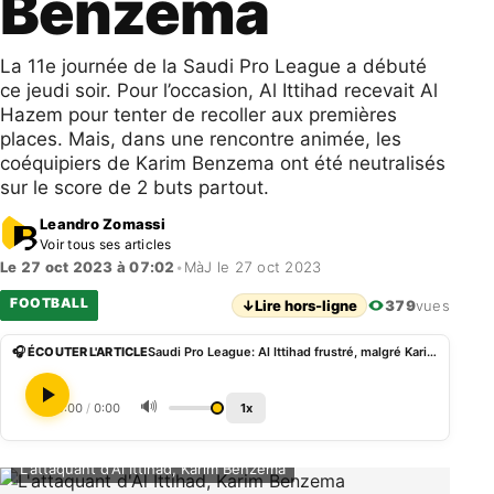
Benzema
La 11e journée de la Saudi Pro League a débuté
ce jeudi soir. Pour l’occasion, Al Ittihad recevait Al
Hazem pour tenter de recoller aux premières
places. Mais, dans une rencontre animée, les
coéquipiers de Karim Benzema ont été neutralisés
sur le score de 2 buts partout.
Leandro Zomassi
Voir tous ses articles
Le 27 oct 2023 à 07:02
•
MàJ le 27 oct 2023
FOOTBALL
↓
Lire hors-ligne
379
vues
🎧 ÉCOUTER L'ARTICLE
Saudi Pro League: Al Ittihad frustré, malgré Karim Benzema
🔊
0:00
/
0:00
1x
L'attaquant d'Al Ittihad, Karim Benzema