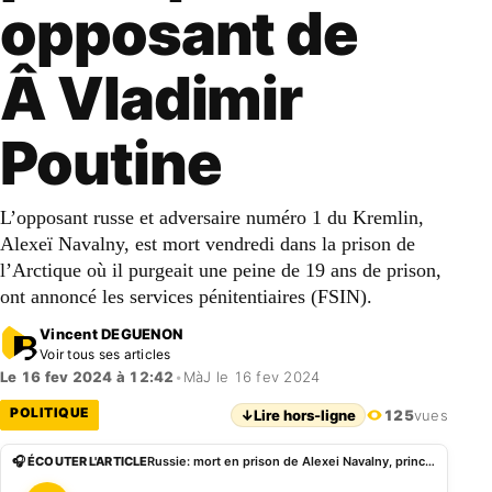
opposant de
Â Vladimir
Poutine
L’opposant russe et adversaire numéro 1 du Kremlin,
Alexeï Navalny, est mort vendredi dans la prison de
l’Arctique où il purgeait une peine de 19 ans de prison,
ont annoncé les services pénitentiaires (FSIN).
Vincent DEGUENON
Voir tous ses articles
Le 16 fev 2024 à 12:42
•
MàJ le 16 fev 2024
POLITIQUE
↓
Lire hors-ligne
125
vues
🎧 ÉCOUTER L'ARTICLE
Russie: mort en prison de Alexei Navalny, principal opposant de Â Vladimir Poutine