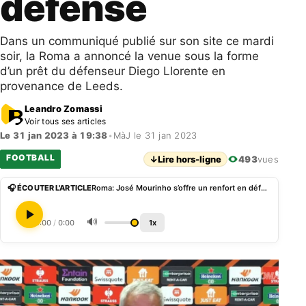
défense
Dans un communiqué publié sur son site ce mardi
soir, la Roma a annoncé la venue sous la forme
d’un prêt du défenseur Diego Llorente en
provenance de Leeds.
Leandro Zomassi
Voir tous ses articles
Le 31 jan 2023 à 19:38
•
MàJ le 31 jan 2023
FOOTBALL
↓
Lire hors-ligne
493
vues
🎧 ÉCOUTER L'ARTICLE
Roma: José Mourinho s’offre un renfort en défense
🔊
0:00
/
0:00
1x