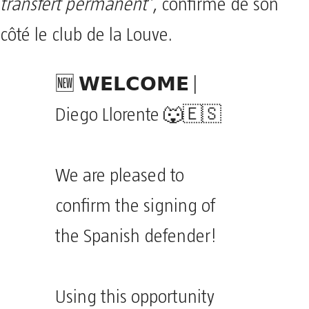
transfert permanent
”, confirme de son
côté le club de la Louve.
🆕 𝗪𝗘𝗟𝗖𝗢𝗠𝗘 |
Diego Llorente 🐺🇪🇸
We are pleased to
confirm the signing of
the Spanish defender!
Using this opportunity