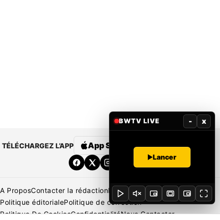
-
x
BWTV LIVE
App Store
Google Play
TÉLÉCHARGEZ L’APP
Lancer
A Propos
Contacter la rédaction
Rédaction
Mentions légales
Politique éditoriale
Politique de correction
Politique De Cookies
Confidentialité
Nous Contacter