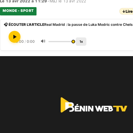
Le 13 avr 2022 à 11:29
•
MàJ le 13 avr 2022
MONDE - SPORT
↓
Lire
🎧 ÉCOUTER L'ARTICLE
Real Madrid : la passe de Luka Modric contre Chelse
🔊
0:00
/
0:00
1x