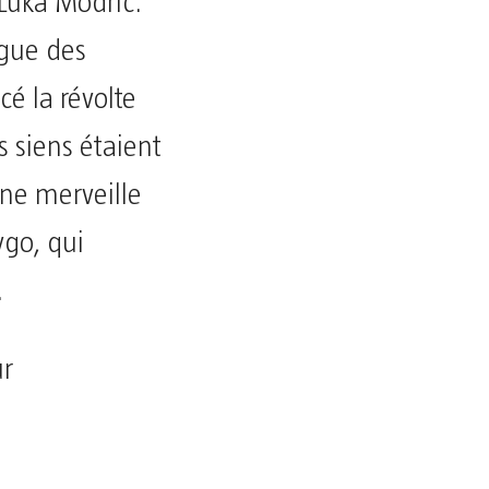
Luka Modric.
igue des
é la révolte
s siens étaient
une merveille
ygo, qui
.
ur