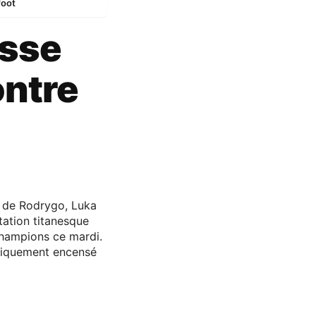
foot
asse
ontre
ut de Rodrygo, Luka
tation titanesque
Champions ce mardi.
ogiquement encensé