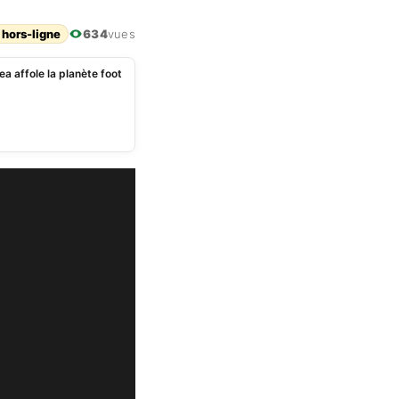
 hors-ligne
634
vues
a affole la planète foot