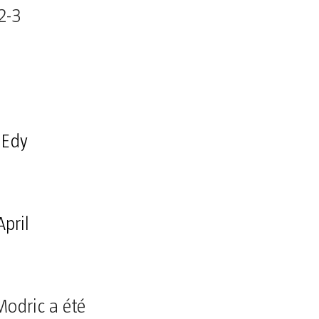
2-3
nEdy
April
Modric a été