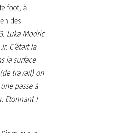
e foot, à
ien des
-3, Luka Modric
r. C’était la
s la surface
(de travail) on
e une passe à
. Etonnant !