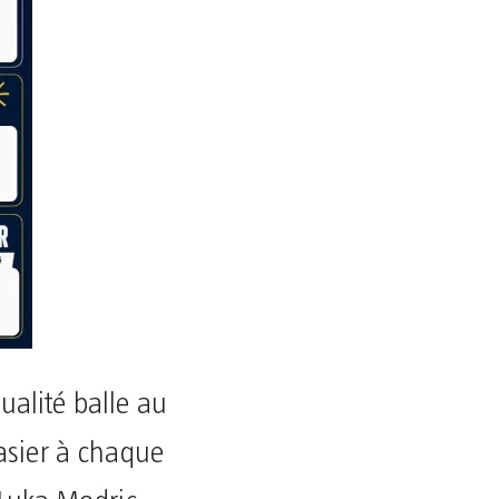
alité balle au
asier à chaque