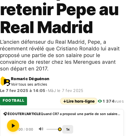
retenir Pepe au
Real Madrid
L’ancien défenseur du Real Madrid, Pepe, a
récemment révélé que Cristiano Ronaldo lui avait
proposé une partie de son salaire pour le
convaincre de rester chez les Merengues avant
son départ en 2017.
Romaric Déguénon
Voir tous ses articles
Le 7 fev 2025 à 14:05
•
MàJ le 7 fev 2025
FOOTBALL
↓
Lire hors-ligne
1 374
vues
🎧 ÉCOUTER L'ARTICLE
Quand CR7 a proposé une partie de son salaire pour retenir Pepe au Real Madrid
🔊
0:00
/
0:00
1x