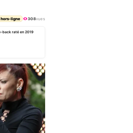
 hors-ligne
308
vues
e-back raté en 2019