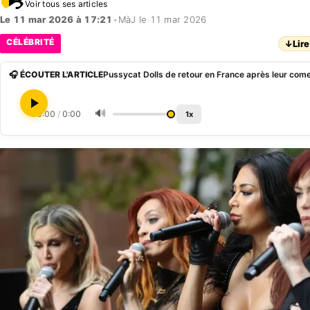
Voir tous ses articles
Le 11 mar 2026 à 17:21
•
MàJ le 11 mar 2026
CÉLÉBRITÉ
↓
Lire
🎧 ÉCOUTER L'ARTICLE
Pussycat Dolls de retour en France après leur com
🔊
0:00
/
0:00
1x