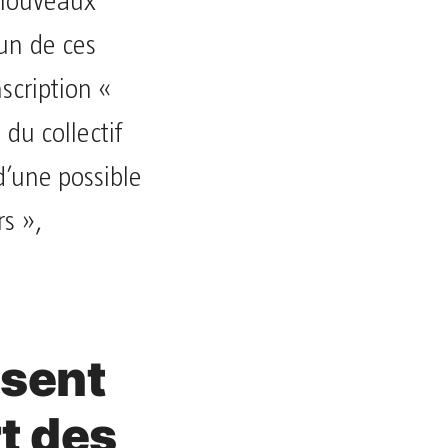
 nouveaux
un de ces
scription «
du collectif
d’une possible
rs »,
ssent
t des