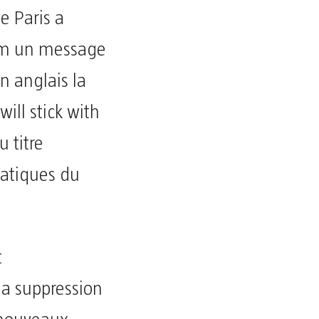
e Paris a
ram un message
n anglais la
ll stick with
 titre
matiques du
t
la suppression