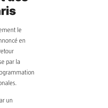
ris
lement le
annoncé en
retour
e par la
programmation
onales.
par un