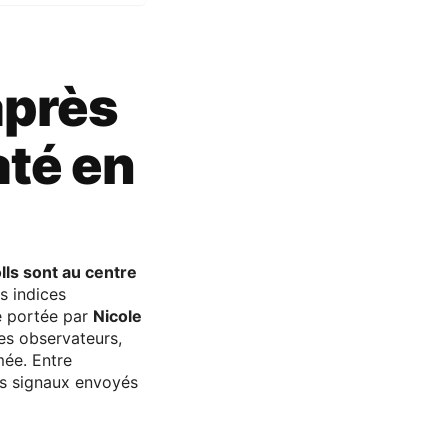
après
até en
lls sont au centre
rs indices
e portée par
Nicole
les observateurs,
mée. Entre
les signaux envoyés